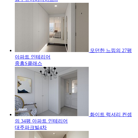
모던한 느낌의 27평
아파트 인테리어
중흥S클래스
화이트 럭셔리 컨셉
의 34평 아파트 인테리어
대주파크빌4차