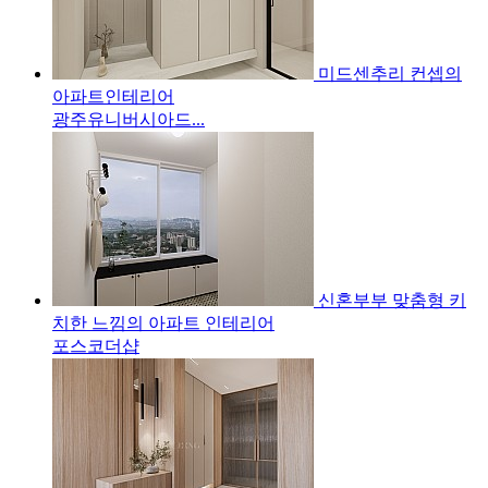
미드센추리 컨셉의
아파트인테리어
광주유니버시아드...
신혼부부 맞춤형 키
치한 느낌의 아파트 인테리어
포스코더샵