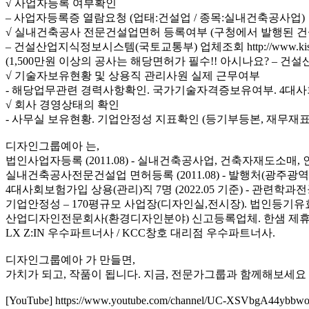
√ 사업자등록 여부확인
– 사업자등록증 열람요청 (업태:건설업 / 종목:실내건축공사업)
√ 실내건축공사 전문건설업면허 등록여부 (구청에서 발행된 
– 건설산업지식정보시스템(국토교통부) 업체조회 http://www.kiscon.n
(1,500만원 이상의 공사는 해당면허가 필수!! 아시나요? – 건
√ 기술자보유현황 및 상용직 관리사원 실제 근무여부
- 해당업무관련 경력사항확인. 국가기술자격증보유여부. 4
√ 회사 경영상태의 확인
- 사무실 보유현황. 기업안정성 지표확인 (등기부등본, 재무재표
디자인그룹예아 는,
법인사업자등록 (2011.08) - 실내건축공사업, 건축자재도소매
실내건축공사전문건설업 면허등록 (2011.08) - 발행처(광주광
4대사회보험가입 상용(관리)직 7명 (2022.05 기준) - 관련
기업안정성 – 170평규모 사업장(디자인실,전시장). 법인등기
산업디자인전문회사(환경디자인분야) 신고등록업체. 한샘 제휴
LX Z:IN 우수파트너사 / KCC창호 대리점 우수파트너사.
디자인그룹예아 가 만들면,
가치가 되고, 작품이 됩니다. 지금, 전문가그룹과 함께해보세요 
[YouTube] https://www.youtube.com/channel/UC-XSVbgA44ybb