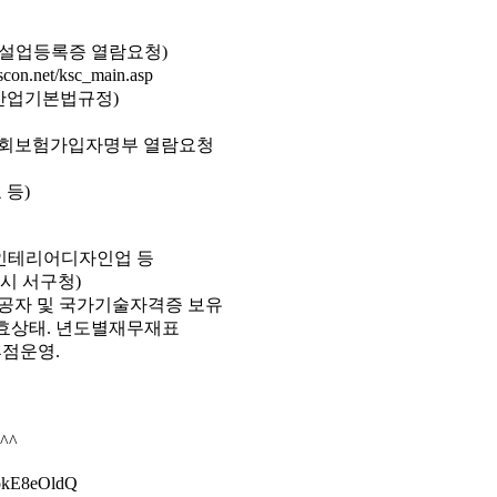
건설업등록증 열람요청)
et/ksc_main.asp
설산업기본법규정)
대사회보험가입자명부 열람요청
 등)
, 인테리어디자인업 등
역시 서구청)
학과전공자 및 국가기술자격증 보유
유효상태. 년도별재무재표
점운영.
^^
wokE8eOldQ