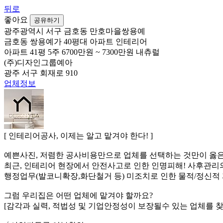
뒤로
좋아요
공유하기
광주광역시 서구 금호동 만호마을쌍용예
금호동 쌍용예가 40평대 아파트 인테리어
아파트
41평
5주
6700만원 ~ 7300만원
내츄럴
(주)디자인그룹예아
광주 서구 회재로 910
업체정보
[ 인테리어공사, 이제는 알고 맡겨야 한다! ]
예쁜사진, 저렴한 공사비용만으로 업체를 선택하는 것만이 옳
최근, 인테리어 현장에서 안전사고로 인한 인명피해! 사후관리의
행정업무(발코니확장,화단철거 등) 미조치로 인한 물적/정신적 피
그럼 우리집은 어떤 업체에 맡겨야 할까요?
[감각과 실력, 적법성 및 기업안정성이 보장될수 있는 업체를 